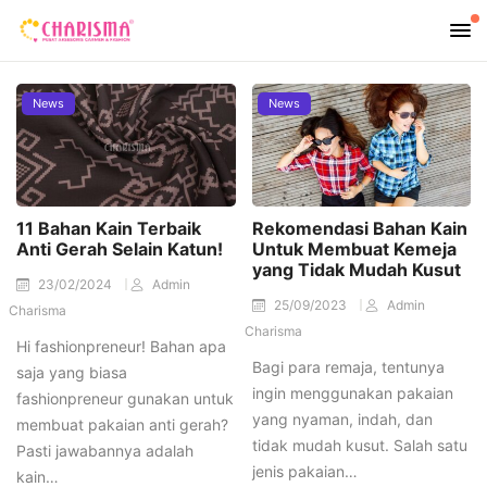
News
News
11 Bahan Kain Terbaik
Rekomendasi Bahan Kain
Anti Gerah Selain Katun!
Untuk Membuat Kemeja
yang Tidak Mudah Kusut
23/02/2024
Admin
25/09/2023
Admin
Charisma
Charisma
Hi fashionpreneur! Bahan apa
Bagi para remaja, tentunya
saja yang biasa
ingin menggunakan pakaian
fashionpreneur gunakan untuk
yang nyaman, indah, dan
membuat pakaian anti gerah?
tidak mudah kusut. Salah satu
Pasti jawabannya adalah
jenis pakaian…
kain…