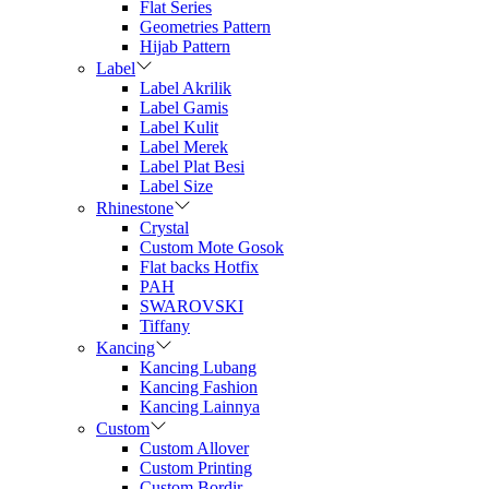
Flat Series
Geometries Pattern
Hijab Pattern
Label
Label Akrilik
Label Gamis
Label Kulit
Label Merek
Label Plat Besi
Label Size
Rhinestone
Crystal
Custom Mote Gosok
Flat backs Hotfix
PAH
SWAROVSKI
Tiffany
Kancing
Kancing Lubang
Kancing Fashion
Kancing Lainnya
Custom
Custom Allover
Custom Printing
Custom Bordir