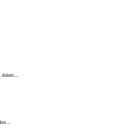
g, dalam…
makin…