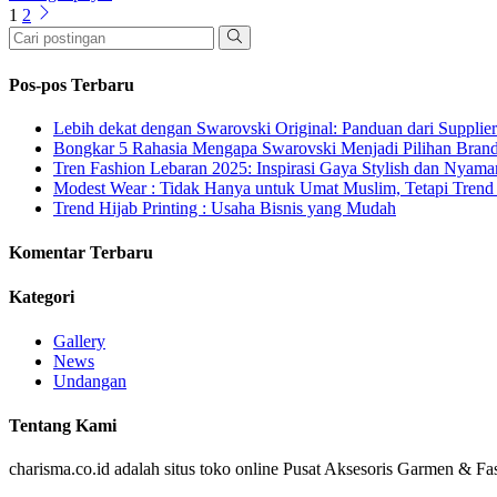
1
2
Pos-pos Terbaru
Lebih dekat dengan Swarovski Original: Panduan dari Supplie
Bongkar 5 Rahasia Mengapa Swarovski Menjadi Pilihan Bra
Tren Fashion Lebaran 2025: Inspirasi Gaya Stylish dan Nyama
Modest Wear : Tidak Hanya untuk Umat Muslim, Tetapi Trend 
Trend Hijab Printing : Usaha Bisnis yang Mudah
Komentar Terbaru
Kategori
Gallery
News
Undangan
Tentang Kami
charisma.co.id adalah situs toko online Pusat Aksesoris Garmen & Fas