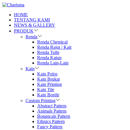
HOME
TENTANG KAMI
NEWS & GALLERY
PRODUK
Renda
Renda Chemical
Renda Rajut / Kait
Renda Tulle
Renda Katun
Renda Lain-Lain
Kain
Kain Polos
Kain Brukat
Kain Printing
Kain Tile
Kain Bordir
Custom Printing
Abstract Pattern
Animals Pattern
Botanicals Pattern
Ethnics Pattern
Fancy Pattern