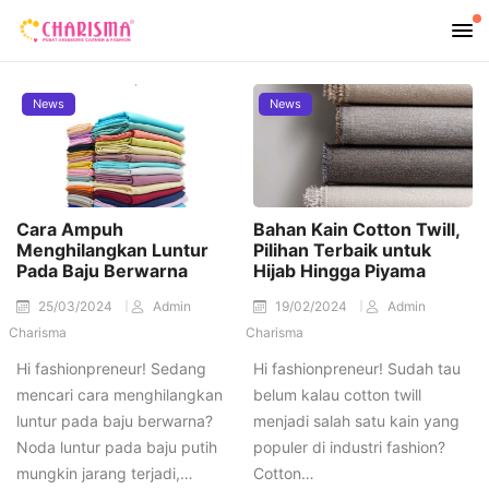
News
News
Cara Ampuh
Bahan Kain Cotton Twill,
Menghilangkan Luntur
Pilihan Terbaik untuk
Pada Baju Berwarna
Hijab Hingga Piyama
25/03/2024
Admin
19/02/2024
Admin
Charisma
Charisma
Hi fashionpreneur! Sedang
Hi fashionpreneur! Sudah tau
mencari cara menghilangkan
belum kalau cotton twill
luntur pada baju berwarna?
menjadi salah satu kain yang
Noda luntur pada baju putih
populer di industri fashion?
mungkin jarang terjadi,…
Cotton…