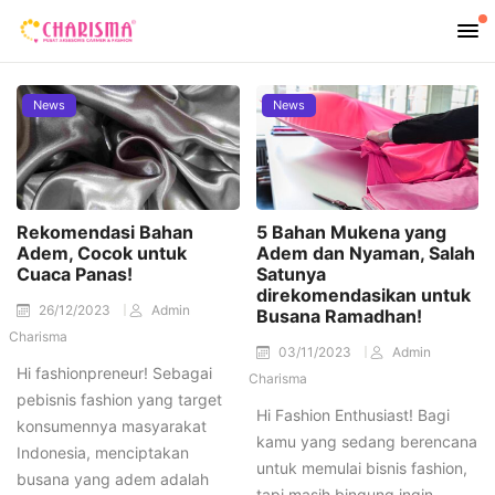
News
News
Rekomendasi Bahan
5 Bahan Mukena yang
Adem, Cocok untuk
Adem dan Nyaman, Salah
Cuaca Panas!
Satunya
direkomendasikan untuk
26/12/2023
Admin
Busana Ramadhan!
Charisma
03/11/2023
Admin
Hi fashionpreneur! Sebagai
Charisma
pebisnis fashion yang target
Hi Fashion Enthusiast! Bagi
konsumennya masyarakat
kamu yang sedang berencana
Indonesia, menciptakan
untuk memulai bisnis fashion,
busana yang adem adalah
tapi masih bingung ingin