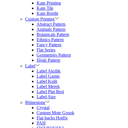
Kain Printing
Kain Tile
Kain Bordir
Custom Printing
Abstract Pattern
Animals Pattern
Botanicals Pattern
Ethnics Pattern
Fancy Pattern
Flat Series
Geometries Pattern
Hijab Pattern
Label
Label Akrilik
Label Gamis
Label Kulit
Label Merek
Label Plat Besi
Label Size
Rhinestone
Crystal
Custom Mote Gosok
Flat backs Hotfix
PAH