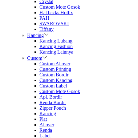
Crystal
Custom Mote Gosok
Flat backs Hotfix
PAH
SWAROVSKI
Tiffany
Kancing
Kancing Lubang
Kancing Fashion
Kancing Lainnya
Custom
Custom Allover
Custom Printing
Custom Bordir
Custom Kancing
Custom Label
Custom Mote Gosok
Apl. Bordir
Renda Bordir
Zipper Pouch
Kancing
Plat
Allover
Renda
Label