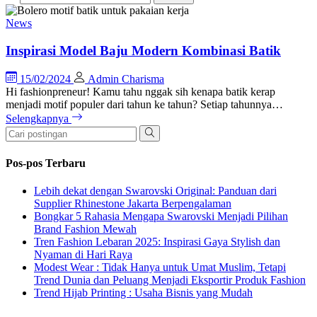
News
Inspirasi Model Baju Modern Kombinasi Batik
15/02/2024
Admin Charisma
Hi fashionpreneur! Kamu tahu nggak sih kenapa batik kerap
menjadi motif populer dari tahun ke tahun? Setiap tahunnya…
Selengkapnya
Pos-pos Terbaru
Lebih dekat dengan Swarovski Original: Panduan dari
Supplier Rhinestone Jakarta Berpengalaman
Bongkar 5 Rahasia Mengapa Swarovski Menjadi Pilihan
Brand Fashion Mewah
Tren Fashion Lebaran 2025: Inspirasi Gaya Stylish dan
Nyaman di Hari Raya
Modest Wear : Tidak Hanya untuk Umat Muslim, Tetapi
Trend Dunia dan Peluang Menjadi Eksportir Produk Fashion
Trend Hijab Printing : Usaha Bisnis yang Mudah