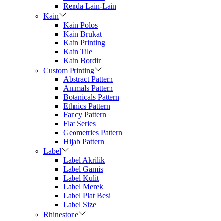
Renda Lain-Lain
Kain
Kain Polos
Kain Brukat
Kain Printing
Kain Tile
Kain Bordir
Custom Printing
Abstract Pattern
Animals Pattern
Botanicals Pattern
Ethnics Pattern
Fancy Pattern
Flat Series
Geometries Pattern
Hijab Pattern
Label
Label Akrilik
Label Gamis
Label Kulit
Label Merek
Label Plat Besi
Label Size
Rhinestone