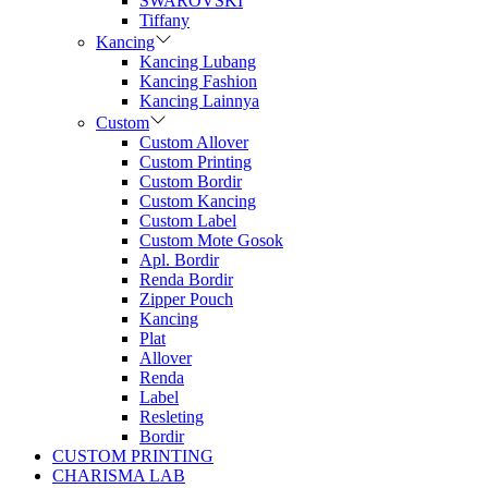
SWAROVSKI
Tiffany
Kancing
Kancing Lubang
Kancing Fashion
Kancing Lainnya
Custom
Custom Allover
Custom Printing
Custom Bordir
Custom Kancing
Custom Label
Custom Mote Gosok
Apl. Bordir
Renda Bordir
Zipper Pouch
Kancing
Plat
Allover
Renda
Label
Resleting
Bordir
CUSTOM PRINTING
CHARISMA LAB