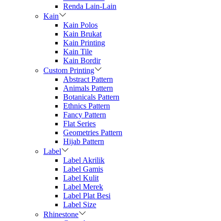
Renda Lain-Lain
Kain
Kain Polos
Kain Brukat
Kain Printing
Kain Tile
Kain Bordir
Custom Printing
Abstract Pattern
Animals Pattern
Botanicals Pattern
Ethnics Pattern
Fancy Pattern
Flat Series
Geometries Pattern
Hijab Pattern
Label
Label Akrilik
Label Gamis
Label Kulit
Label Merek
Label Plat Besi
Label Size
Rhinestone