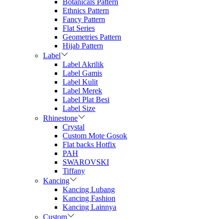
Botanicals Pattern
Ethnics Pattern
Fancy Pattern
Flat Series
Geometries Pattern
Hijab Pattern
Label
Label Akrilik
Label Gamis
Label Kulit
Label Merek
Label Plat Besi
Label Size
Rhinestone
Crystal
Custom Mote Gosok
Flat backs Hotfix
PAH
SWAROVSKI
Tiffany
Kancing
Kancing Lubang
Kancing Fashion
Kancing Lainnya
Custom