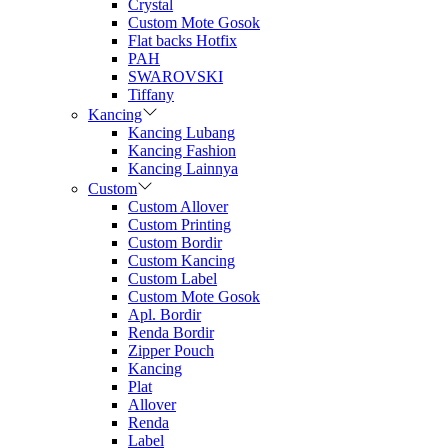
Crystal
Custom Mote Gosok
Flat backs Hotfix
PAH
SWAROVSKI
Tiffany
Kancing
Kancing Lubang
Kancing Fashion
Kancing Lainnya
Custom
Custom Allover
Custom Printing
Custom Bordir
Custom Kancing
Custom Label
Custom Mote Gosok
Apl. Bordir
Renda Bordir
Zipper Pouch
Kancing
Plat
Allover
Renda
Label