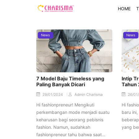
HOME
T
News
News
7 Model Baju Timeless yang
Intip T
Paling Banyak Dicari
Tahun
29/01/2024
Admin Charisma
26/01
Hi fashionpreneur! Mengikuti
Hi fashi
perkembangan mode menjadi suatu
baru ini,
keharusan bagi seorang pebisnis
beberap
fashion. Namun, sudahkah
yang be
fashionpreneur tahu bahwa saat…