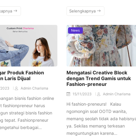
kapnya
Selengkapnya
News
gar Produk Fashion
Mengatasi Creative Block
 Laris Dijual
dengan Trend Gamis untuk
Fashion-preneur
/2023
Admin Charisma
15/11/2023
Admin Charisma
ngan bisnis fashion online
Hi fashion-preneurs! Kalau
 fashionpreneur harus
ngomongin soal OOTD wanita,
n strategi bisnis fashion
memang seolah tidak ada habisny
g tepat. Fashionpreneur
ya. Sekilas memang terkesan
engetahui berbagai…
menguntungkan karena…