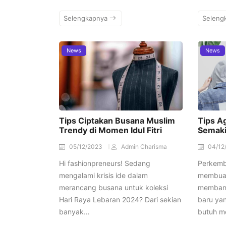
Selengkapnya
Seleng
News
News
Tips Ciptakan Busana Muslim
Tips A
Trendy di Momen Idul Fitri
Semakin
05/12/2023
Admin Charisma
04/12
Hi fashionpreneurs! Sedang
Perkemba
mengalami krisis ide dalam
membuat
merancang busana untuk koleksi
membangu
Hari Raya Lebaran 2024? Dari sekian
baru yan
banyak…
butuh m