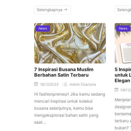
Selengkapnya
Seleng
News
News
7 Inspirasi Busana Muslim
5 Inspi
Berbahan Satin Terbaru
untuk 
Elegan
18/12/2023
Admin Charisma
08/12
Hi fashionpreneur! Jika kamu sedang
Menjelan
mencari inspirasi untuk koleksi
designer
busana selanjutnya, kamu bisa
berseman
mengeksplorasi bahan satin yang
terbaru 
saat…
bukan? 