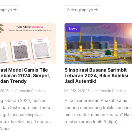
kapnya
Selengkapnya
News
rasi Model Gamis Tile
5 Inspirasi Busana Sarimbit
Lebaran 2024: Simpel,
Lebaran 2024, Bikin Koleksi
 dan Trendy
Jadi Autentik!
/2023
Admin Charisma
08/12/2023
Admin Charisma
g lebaran 2024, fashion
Hi fashionpreneur! Apakah kamu
 dan fashionpreneur tentu
sedang merancang koleksi busana
gat mencari inspirasi
muslim untuk momen lebaran? Ha
untuk koleksi baju Lebaran,
tersisa kurang lebih 3 (tiga)…
Tahun…