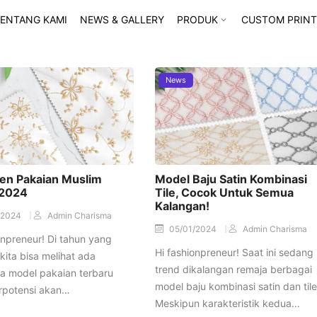
ENTANG KAMI
NEWS & GALLERY
PRODUK
CUSTOM PRINT
News
ren Pakaian Muslim
Model Baju Satin Kombinasi
 2024
Tile, Cocok Untuk Semua
Kalangan!
/2024
Admin Charisma
05/01/2024
Admin Charisma
onpreneur! Di tahun yang
Hi fashionpreneur! Saat ini sedang
 kita bisa melihat ada
trend dikalangan remaja berbagai
a model pakaian terbaru
model baju kombinasi satin dan tile
rpotensi akan…
Meskipun karakteristik kedua…