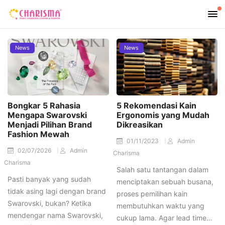
News
News
Bongkar 5 Rahasia
5 Rekomendasi Kain
Mengapa Swarovski
Ergonomis yang Mudah
Menjadi Pilihan Brand
Dikreasikan
Fashion Mewah
01/11/2023
Admin
02/07/2026
Admin
Charisma
Charisma
Salah satu tantangan dalam
Pasti banyak yang sudah
menciptakan sebuah busana,
tidak asing lagi dengan brand
proses pemilihan kain
Swarovski, bukan? Ketika
membutuhkan waktu yang
mendengar nama Swarovski,
cukup lama. Agar lead time…