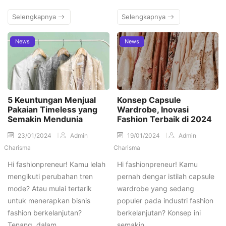
Selengkapnya
Selengkapnya
News
News
5 Keuntungan Menjual
Konsep Capsule
Pakaian Timeless yang
Wardrobe, Inovasi
Semakin Mendunia
Fashion Terbaik di 2024
23/01/2024
Admin
19/01/2024
Admin
Charisma
Charisma
Hi fashionpreneur! Kamu lelah
Hi fashionpreneur! Kamu
mengikuti perubahan tren
pernah dengar istilah capsule
mode? Atau mulai tertarik
wardrobe yang sedang
untuk menerapkan bisnis
populer pada industri fashion
fashion berkelanjutan?
berkelanjutan? Konsep ini
Tenang, dalam…
semakin…