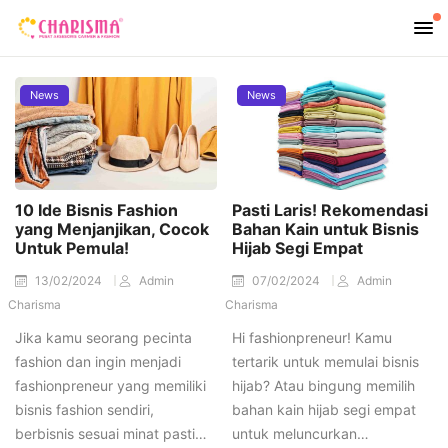
News
News
10 Ide Bisnis Fashion
Pasti Laris! Rekomendasi
yang Menjanjikan, Cocok
Bahan Kain untuk Bisnis
Untuk Pemula!
Hijab Segi Empat
13/02/2024
Admin
07/02/2024
Admin
Charisma
Charisma
Jika kamu seorang pecinta
Hi fashionpreneur! Kamu
fashion dan ingin menjadi
tertarik untuk memulai bisnis
fashionpreneur yang memiliki
hijab? Atau bingung memilih
bisnis fashion sendiri,
bahan kain hijab segi empat
berbisnis sesuai minat pasti…
untuk meluncurkan…