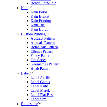
Renda Lain-Lain
Kain
Kain Polos
Kain Brukat
Kain Printing
Kain Tile
Kain Bordir
Custom Printing
Abstract Pattern
Animals Pattern
Botanicals Pattern
Ethnics Pattern
Fancy Pattern
Flat Series
Geometries Pattern
Hijab Pattern
Label
Label Akrilik
Label Gamis
Label Kulit
Label Merek
Label Plat Besi
Label Size
Rhinestone