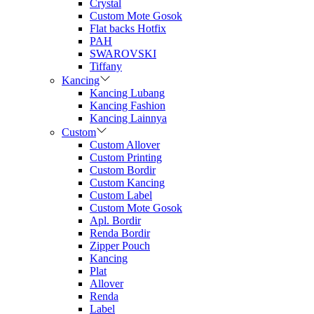
Crystal
Custom Mote Gosok
Flat backs Hotfix
PAH
SWAROVSKI
Tiffany
Kancing
Kancing Lubang
Kancing Fashion
Kancing Lainnya
Custom
Custom Allover
Custom Printing
Custom Bordir
Custom Kancing
Custom Label
Custom Mote Gosok
Apl. Bordir
Renda Bordir
Zipper Pouch
Kancing
Plat
Allover
Renda
Label