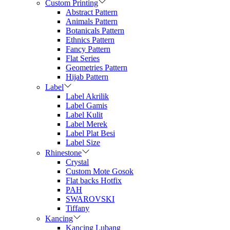
Custom Printing
Abstract Pattern
Animals Pattern
Botanicals Pattern
Ethnics Pattern
Fancy Pattern
Flat Series
Geometries Pattern
Hijab Pattern
Label
Label Akrilik
Label Gamis
Label Kulit
Label Merek
Label Plat Besi
Label Size
Rhinestone
Crystal
Custom Mote Gosok
Flat backs Hotfix
PAH
SWAROVSKI
Tiffany
Kancing
Kancing Lubang