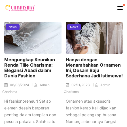
News
News
Mengungkap Keunikan
Hanya dengan
Renda Tille Charisma:
Menambahkan Ornamen
Elegansi Abadi dalam
Ini, Desain Baju
Dunia Fashion
Sederhana Jadi Istimewa!
06/08/2024
Admin
02/11/2023
Admin
Charisma
Charisma
Hi fashionpreneur! Setiap
Ornamen atau aksesoris
elemen desain berperan
fashion kerap kali dijadikan
penting dalam tampilan dan
sebagai pelengkap busana.
pesona pakaian. Salah satu
Namun, sebenarnya fungsi