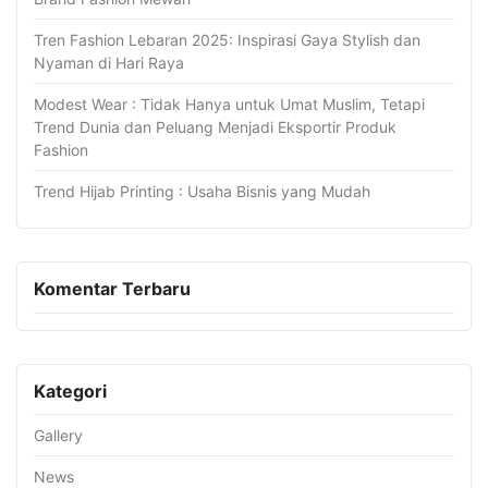
Tren Fashion Lebaran 2025: Inspirasi Gaya Stylish dan
Nyaman di Hari Raya
Modest Wear : Tidak Hanya untuk Umat Muslim, Tetapi
Trend Dunia dan Peluang Menjadi Eksportir Produk
Fashion
Trend Hijab Printing : Usaha Bisnis yang Mudah
Komentar Terbaru
Kategori
Gallery
News