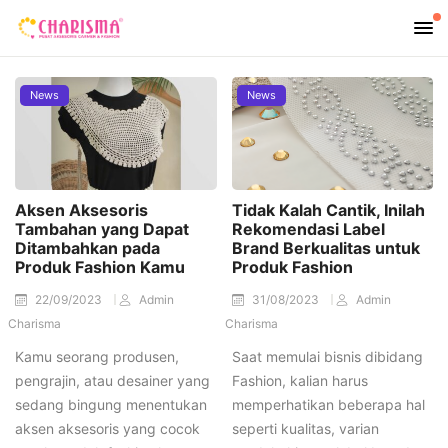
News
News
Aksen Aksesoris
Tidak Kalah Cantik, Inilah
Tambahan yang Dapat
Rekomendasi Label
Ditambahkan pada
Brand Berkualitas untuk
Produk Fashion Kamu
Produk Fashion
22/09/2023
Admin
31/08/2023
Admin
Charisma
Charisma
Kamu seorang produsen,
Saat memulai bisnis dibidang
pengrajin, atau desainer yang
Fashion, kalian harus
sedang bingung menentukan
memperhatikan beberapa hal
aksen aksesoris yang cocok
seperti kualitas, varian