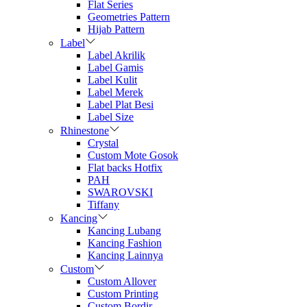
Flat Series
Geometries Pattern
Hijab Pattern
Label
Label Akrilik
Label Gamis
Label Kulit
Label Merek
Label Plat Besi
Label Size
Rhinestone
Crystal
Custom Mote Gosok
Flat backs Hotfix
PAH
SWAROVSKI
Tiffany
Kancing
Kancing Lubang
Kancing Fashion
Kancing Lainnya
Custom
Custom Allover
Custom Printing
Custom Bordir