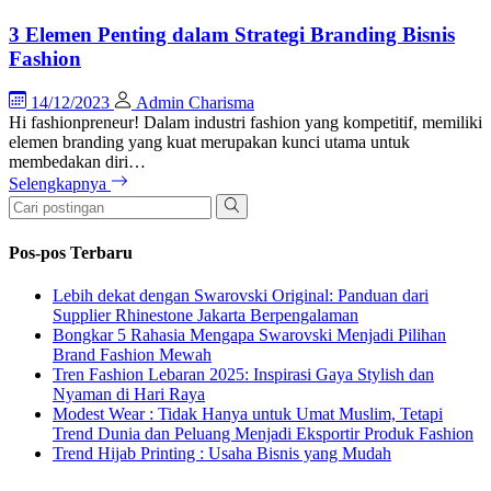
3 Elemen Penting dalam Strategi Branding Bisnis
Fashion
14/12/2023
Admin Charisma
Hi fashionpreneur! Dalam industri fashion yang kompetitif, memiliki
elemen branding yang kuat merupakan kunci utama untuk
membedakan diri…
Selengkapnya
Pos-pos Terbaru
Lebih dekat dengan Swarovski Original: Panduan dari
Supplier Rhinestone Jakarta Berpengalaman
Bongkar 5 Rahasia Mengapa Swarovski Menjadi Pilihan
Brand Fashion Mewah
Tren Fashion Lebaran 2025: Inspirasi Gaya Stylish dan
Nyaman di Hari Raya
Modest Wear : Tidak Hanya untuk Umat Muslim, Tetapi
Trend Dunia dan Peluang Menjadi Eksportir Produk Fashion
Trend Hijab Printing : Usaha Bisnis yang Mudah