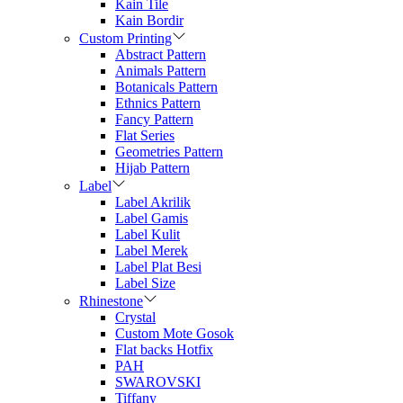
Kain Tile
Kain Bordir
Custom Printing
Abstract Pattern
Animals Pattern
Botanicals Pattern
Ethnics Pattern
Fancy Pattern
Flat Series
Geometries Pattern
Hijab Pattern
Label
Label Akrilik
Label Gamis
Label Kulit
Label Merek
Label Plat Besi
Label Size
Rhinestone
Crystal
Custom Mote Gosok
Flat backs Hotfix
PAH
SWAROVSKI
Tiffany