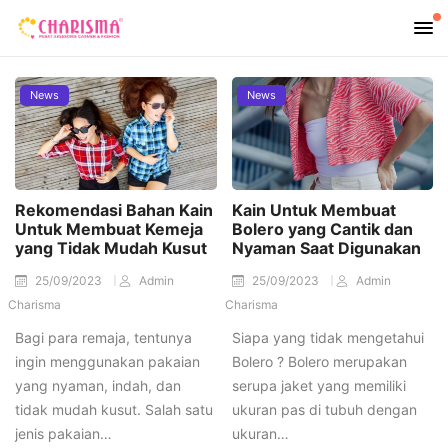
News
News
Rekomendasi Bahan Kain
Kain Untuk Membuat
Untuk Membuat Kemeja
Bolero yang Cantik dan
yang Tidak Mudah Kusut
Nyaman Saat Digunakan
25/09/2023
Admin
25/09/2023
Admin
Charisma
Charisma
Bagi para remaja, tentunya
Siapa yang tidak mengetahui
ingin menggunakan pakaian
Bolero ? Bolero merupakan
yang nyaman, indah, dan
serupa jaket yang memiliki
tidak mudah kusut. Salah satu
ukuran pas di tubuh dengan
jenis pakaian…
ukuran…