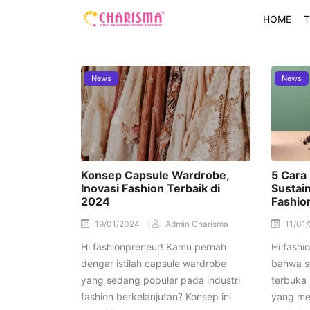
HOME
T
News
News
Konsep Capsule Wardrobe,
5 Cara
Inovasi Fashion Terbaik di
Sustain
2024
Fashio
19/01/2024
Admin Charisma
11/01
Hi fashionpreneur! Kamu pernah
Hi fash
dengar istilah capsule wardrobe
bahwa s
yang sedang populer pada industri
terbuka
fashion berkelanjutan? Konsep ini
yang me