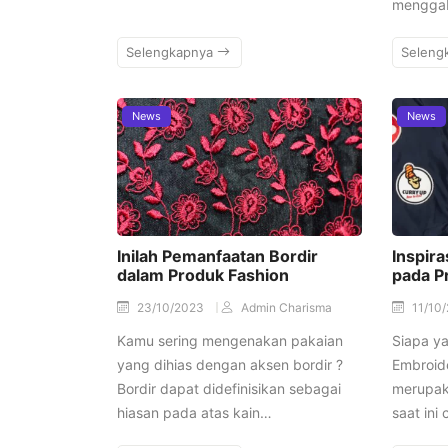
mengga
Selengkapnya
Seleng
News
News
Inilah Pemanfaatan Bordir
Inspir
dalam Produk Fashion
pada P
23/10/2023
Admin Charisma
11/10
Kamu sering mengenakan pakaian
Siapa y
yang dihias dengan aksen bordir ?
Embroide
Bordir dapat didefinisikan sebagai
merupaka
hiasan pada atas kain…
saat ini