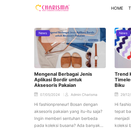
HOME
T
News
News
Mengenal Berbagai Jenis
Trend 
Aplikasi Bordir untuk
Timele
Aksesoris Pakaian
Biku
07/05/2024
Admin Charisma
29/12
Hi fashionpreneur! Bosan dengan
Hi fashi
aksesoris pakaian yang itu-itu saja?
tepat ba
Ingin memberi sentuhan berbeda
menjadi
pada koleksi busana? Ada banyak…
koleksi 