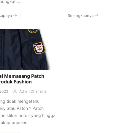
bungkan…
kapnya
Selengkapnya
asi Memasang Patch
roduk Fashion
/2023
Admin Charisma
ang tidak mengetahui
ry atau Patch ? Patch
n stiker bordir yang hingga
 cukup populer…