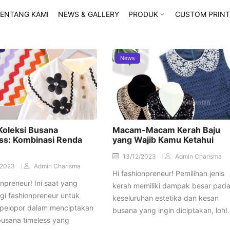
ENTANG KAMI
NEWS & GALLERY
PRODUK
CUSTOM PRINT
News
Koleksi Busana
Macam-Macam Kerah Baju
ss: Kombinasi Renda
yang Wajib Kamu Ketahui
13/12/2023
Admin Charisma
/2023
Admin Charisma
Hi fashionpreneur! Pemilihan jenis
onpreneur! Ini saat yang
kerah memiliki dampak besar pad
gi fashionpreneur untuk
keseluruhan estetika dan kesan
 pelopor dalam menciptakan
busana yang ingin diciptakan, loh
busana timeless yang