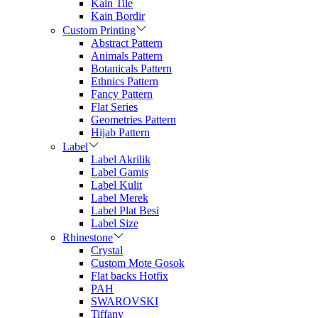
Kain Tile
Kain Bordir
Custom Printing
Abstract Pattern
Animals Pattern
Botanicals Pattern
Ethnics Pattern
Fancy Pattern
Flat Series
Geometries Pattern
Hijab Pattern
Label
Label Akrilik
Label Gamis
Label Kulit
Label Merek
Label Plat Besi
Label Size
Rhinestone
Crystal
Custom Mote Gosok
Flat backs Hotfix
PAH
SWAROVSKI
Tiffany