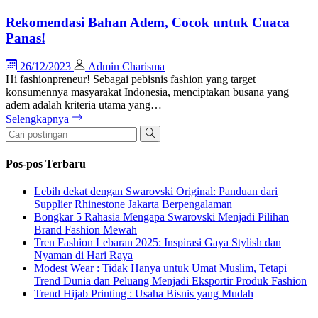
Rekomendasi Bahan Adem, Cocok untuk Cuaca
Panas!
26/12/2023
Admin Charisma
Hi fashionpreneur! Sebagai pebisnis fashion yang target
konsumennya masyarakat Indonesia, menciptakan busana yang
adem adalah kriteria utama yang…
Selengkapnya
Pos-pos Terbaru
Lebih dekat dengan Swarovski Original: Panduan dari
Supplier Rhinestone Jakarta Berpengalaman
Bongkar 5 Rahasia Mengapa Swarovski Menjadi Pilihan
Brand Fashion Mewah
Tren Fashion Lebaran 2025: Inspirasi Gaya Stylish dan
Nyaman di Hari Raya
Modest Wear : Tidak Hanya untuk Umat Muslim, Tetapi
Trend Dunia dan Peluang Menjadi Eksportir Produk Fashion
Trend Hijab Printing : Usaha Bisnis yang Mudah