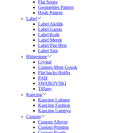
Flat Series
Geometries Pattern
Hijab Pattern
Label
Label Akrilik
Label Gamis
Label Kulit
Label Merek
Label Plat Besi
Label Size
Rhinestone
Crystal
Custom Mote Gosok
Flat backs Hotfix
PAH
SWAROVSKI
Tiffany
Kancing
Kancing Lubang
Kancing Fashion
Kancing Lainnya
Custom
Custom Allover
Custom Printing
Custom Bordir