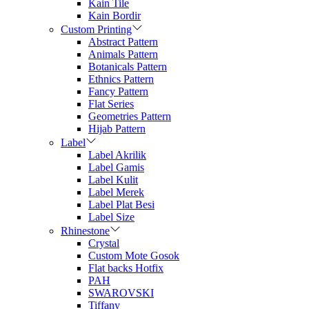
Kain Tile
Kain Bordir
Custom Printing
Abstract Pattern
Animals Pattern
Botanicals Pattern
Ethnics Pattern
Fancy Pattern
Flat Series
Geometries Pattern
Hijab Pattern
Label
Label Akrilik
Label Gamis
Label Kulit
Label Merek
Label Plat Besi
Label Size
Rhinestone
Crystal
Custom Mote Gosok
Flat backs Hotfix
PAH
SWAROVSKI
Tiffany