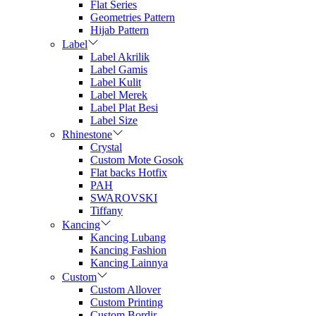
Flat Series
Geometries Pattern
Hijab Pattern
Label
Label Akrilik
Label Gamis
Label Kulit
Label Merek
Label Plat Besi
Label Size
Rhinestone
Crystal
Custom Mote Gosok
Flat backs Hotfix
PAH
SWAROVSKI
Tiffany
Kancing
Kancing Lubang
Kancing Fashion
Kancing Lainnya
Custom
Custom Allover
Custom Printing
Custom Bordir