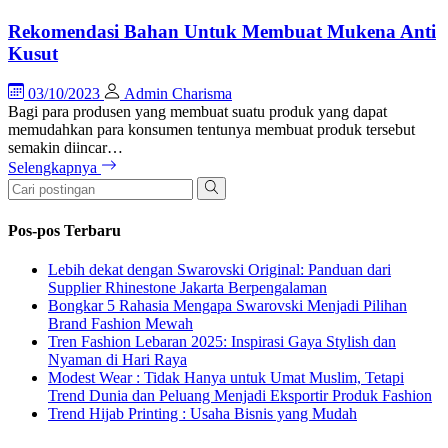
Rekomendasi Bahan Untuk Membuat Mukena Anti
Kusut
03/10/2023
Admin Charisma
Bagi para produsen yang membuat suatu produk yang dapat
memudahkan para konsumen tentunya membuat produk tersebut
semakin diincar…
Selengkapnya
Pos-pos Terbaru
Lebih dekat dengan Swarovski Original: Panduan dari
Supplier Rhinestone Jakarta Berpengalaman
Bongkar 5 Rahasia Mengapa Swarovski Menjadi Pilihan
Brand Fashion Mewah
Tren Fashion Lebaran 2025: Inspirasi Gaya Stylish dan
Nyaman di Hari Raya
Modest Wear : Tidak Hanya untuk Umat Muslim, Tetapi
Trend Dunia dan Peluang Menjadi Eksportir Produk Fashion
Trend Hijab Printing : Usaha Bisnis yang Mudah