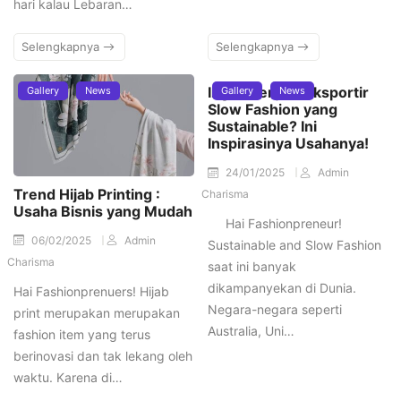
hari kalau Lebaran…
Selengkapnya
Selengkapnya
Ingin Menjadi Eksportir
Gallery
News
Gallery
News
Slow Fashion yang
Sustainable? Ini
Inspirasinya Usahanya!
24/01/2025
Admin
Trend Hijab Printing :
Charisma
Usaha Bisnis yang Mudah
Hai Fashionpreneur!
06/02/2025
Admin
Sustainable and Slow Fashion
Charisma
saat ini banyak
dikampanyekan di Dunia.
Hai Fashionprenuers! Hijab
Negara-negara seperti
print merupakan merupakan
Australia, Uni…
fashion item yang terus
berinovasi dan tak lekang oleh
waktu. Karena di…