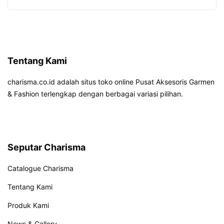
Tentang Kami
charisma.co.id adalah situs toko online Pusat Aksesoris Garmen
& Fashion terlengkap dengan berbagai variasi pilihan.
Seputar Charisma
Catalogue Charisma
Tentang Kami
Produk Kami
News & Gallery