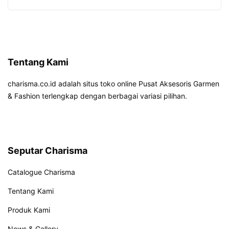
Tentang Kami
charisma.co.id adalah situs toko online Pusat Aksesoris Garmen
& Fashion terlengkap dengan berbagai variasi pilihan.
Seputar Charisma
Catalogue Charisma
Tentang Kami
Produk Kami
News & Gallery