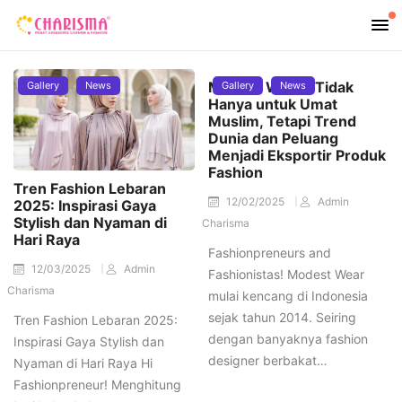
Modest Wear : Tidak
Gallery
News
Gallery
News
Hanya untuk Umat
Muslim, Tetapi Trend
Dunia dan Peluang
Menjadi Eksportir Produk
Fashion
Tren Fashion Lebaran
12/02/2025
Admin
2025: Inspirasi Gaya
Stylish dan Nyaman di
Charisma
Hari Raya
Fashionpreneurs and
12/03/2025
Admin
Fashionistas! Modest Wear
Charisma
mulai kencang di Indonesia
sejak tahun 2014. Seiring
Tren Fashion Lebaran 2025:
dengan banyaknya fashion
Inspirasi Gaya Stylish dan
designer berbakat…
Nyaman di Hari Raya Hi
Fashionpreneur! Menghitung