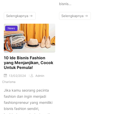
bisnis…
Selengkapnya
Selengkapnya
News
10 Ide Bisnis Fashion
yang Menjanjikan, Cocok
Untuk Pemula!
13/02/2024
Admin
Charisma
Jika kamu seorang pecinta
fashion dan ingin menjadi
fashionpreneur yang memiliki
bisnis fashion sendiri,