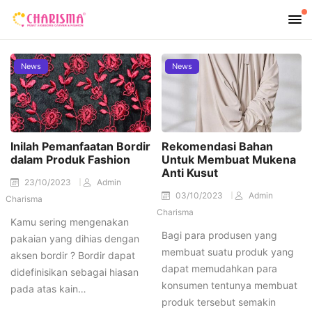
News
News
Inilah Pemanfaatan Bordir
Rekomendasi Bahan
dalam Produk Fashion
Untuk Membuat Mukena
Anti Kusut
23/10/2023
Admin
03/10/2023
Admin
Charisma
Charisma
Kamu sering mengenakan
Bagi para produsen yang
pakaian yang dihias dengan
membuat suatu produk yang
aksen bordir ? Bordir dapat
dapat memudahkan para
didefinisikan sebagai hiasan
konsumen tentunya membuat
pada atas kain…
produk tersebut semakin