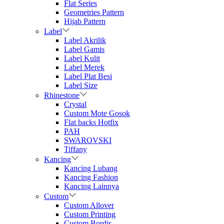
Flat Series
Geometries Pattern
Hijab Pattern
Label
Label Akrilik
Label Gamis
Label Kulit
Label Merek
Label Plat Besi
Label Size
Rhinestone
Crystal
Custom Mote Gosok
Flat backs Hotfix
PAH
SWAROVSKI
Tiffany
Kancing
Kancing Lubang
Kancing Fashion
Kancing Lainnya
Custom
Custom Allover
Custom Printing
Custom Bordir