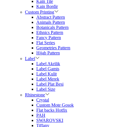
Kain Tile
Kain Bordir
Custom Printing
Abstract Pattern
Animals Pattern
Botanicals Pattern
Ethnics Pattern
Fancy Pattern
Flat Series
Geometries Pattern
Hijab Pattern
Label
Label Akrilik
Label Gamis
Label Kulit
Label Merek
Label Plat Besi
Label Size
Rhinestone
Crystal
Custom Mote Gosok
Flat backs Hotfix
PAH
SWAROVSKI
Tiffany