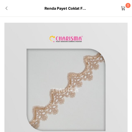
0
Renda Payet Coklat F...