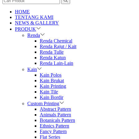
HOME
TENTANG KAMI
NEWS & GALLERY
PRODUK
Renda
Renda Chemical
Renda Rajut / Kait
Renda Tulle
Renda Katun
Renda Lain-Lain
Kain
Kain Polos
Kain Brukat
Kain Printing
Kain Tile
Kain Bordir
Custom Printing
Abstract Pattern
Animals Pattern
Botanicals Pattern
Ethnics Pattern
Fancy Pattern
Flat Series