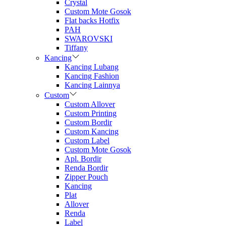
Crystal
Custom Mote Gosok
Flat backs Hotfix
PAH
SWAROVSKI
Tiffany
Kancing
Kancing Lubang
Kancing Fashion
Kancing Lainnya
Custom
Custom Allover
Custom Printing
Custom Bordir
Custom Kancing
Custom Label
Custom Mote Gosok
Apl. Bordir
Renda Bordir
Zipper Pouch
Kancing
Plat
Allover
Renda
Label