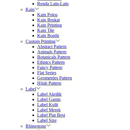
Renda Lain-Lain
Kain
Kain Polos
Kain Brukat
Kain Printing
Kain Tile
Kain Bordir
Custom Printing
Abstract Pattern
Animals Pattern
Botanicals Pattern
Ethnics Pattern
Fancy Pattern
Flat Series
Geometries Pattern
Hijab Pattern
Label
Label Akrilik
Label Gamis
Label Kulit
Label Merek
Label Plat Besi
Label Size
Rhinestone