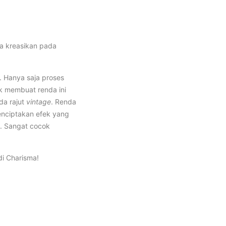
da kreasikan pada
. Hanya saja proses
k membuat renda ini
da rajut
vintage
. Renda
enciptakan efek yang
n. Sangat cocok
di Charisma!