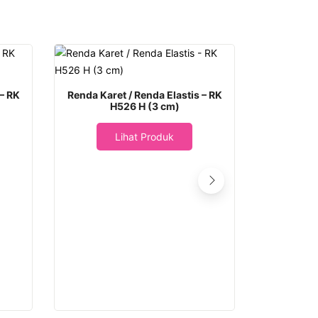
 – RK
Renda Karet / Renda Elastis – RK
H526 H (3 cm)
Lihat Produk
Renda Sul
Renda Si