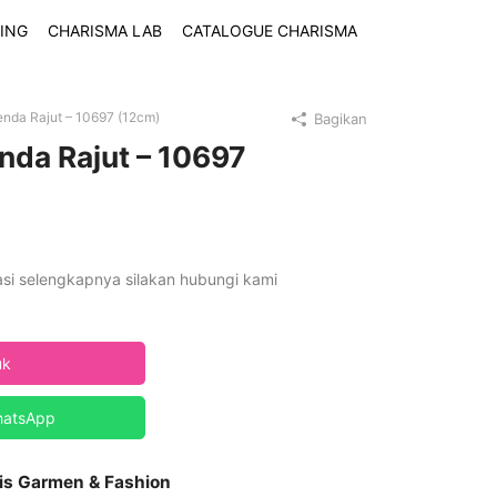
ING
CHARISMA LAB
CATALOGUE CHARISMA
enda Rajut – 10697 (12cm)
Bagikan
enda Rajut – 10697
asi selengkapnya silakan hubungi kami
uk
hatsApp
is Garmen & Fashion