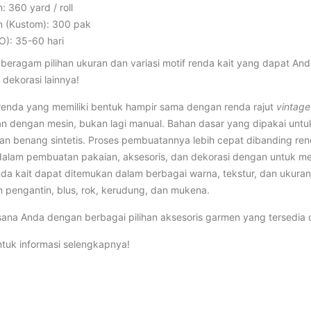
 360 yard / roll
 (Kustom): 300 pak
O): 35-60 hari
eragam pilihan ukuran dan variasi motif renda kait yang dapat An
dekorasi lainnya!
renda yang memiliki bentuk hampir sama dengan renda rajut
vintage
 dengan mesin, bukan lagi manual. Bahan dasar yang dipakai untu
n benang sintetis. Proses pembuatannya lebih cepat dibanding ren
n dalam pembuatan pakaian, aksesoris, dan dekorasi dengan untuk m
nda kait dapat ditemukan dalam berbagai warna, tekstur, dan ukura
n pengantin, blus, rok, kerudung, dan mukena.
sana Anda dengan berbagai pilihan aksesoris garmen yang tersedia 
tuk informasi selengkapnya!