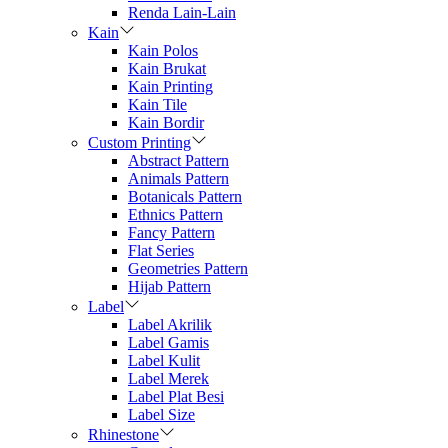
Renda Lain-Lain
Kain
Kain Polos
Kain Brukat
Kain Printing
Kain Tile
Kain Bordir
Custom Printing
Abstract Pattern
Animals Pattern
Botanicals Pattern
Ethnics Pattern
Fancy Pattern
Flat Series
Geometries Pattern
Hijab Pattern
Label
Label Akrilik
Label Gamis
Label Kulit
Label Merek
Label Plat Besi
Label Size
Rhinestone