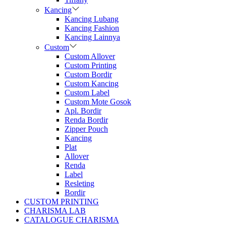
Kancing
Kancing Lubang
Kancing Fashion
Kancing Lainnya
Custom
Custom Allover
Custom Printing
Custom Bordir
Custom Kancing
Custom Label
Custom Mote Gosok
Apl. Bordir
Renda Bordir
Zipper Pouch
Kancing
Plat
Allover
Renda
Label
Resleting
Bordir
CUSTOM PRINTING
CHARISMA LAB
CATALOGUE CHARISMA