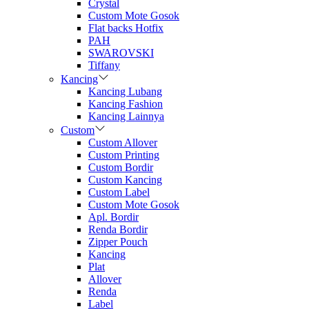
Crystal
Custom Mote Gosok
Flat backs Hotfix
PAH
SWAROVSKI
Tiffany
Kancing
Kancing Lubang
Kancing Fashion
Kancing Lainnya
Custom
Custom Allover
Custom Printing
Custom Bordir
Custom Kancing
Custom Label
Custom Mote Gosok
Apl. Bordir
Renda Bordir
Zipper Pouch
Kancing
Plat
Allover
Renda
Label