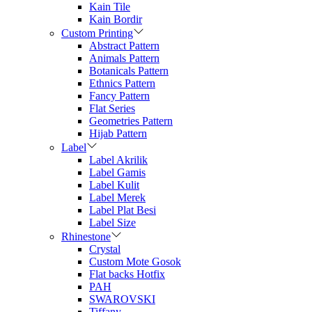
Kain Tile
Kain Bordir
Custom Printing
Abstract Pattern
Animals Pattern
Botanicals Pattern
Ethnics Pattern
Fancy Pattern
Flat Series
Geometries Pattern
Hijab Pattern
Label
Label Akrilik
Label Gamis
Label Kulit
Label Merek
Label Plat Besi
Label Size
Rhinestone
Crystal
Custom Mote Gosok
Flat backs Hotfix
PAH
SWAROVSKI
Tiffany