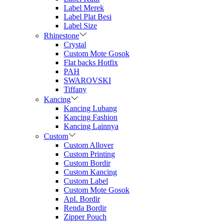
Label Merek
Label Plat Besi
Label Size
Rhinestone
Crystal
Custom Mote Gosok
Flat backs Hotfix
PAH
SWAROVSKI
Tiffany
Kancing
Kancing Lubang
Kancing Fashion
Kancing Lainnya
Custom
Custom Allover
Custom Printing
Custom Bordir
Custom Kancing
Custom Label
Custom Mote Gosok
Apl. Bordir
Renda Bordir
Zipper Pouch