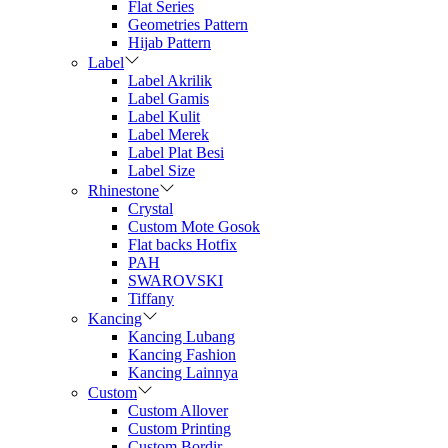
Flat Series
Geometries Pattern
Hijab Pattern
Label
Label Akrilik
Label Gamis
Label Kulit
Label Merek
Label Plat Besi
Label Size
Rhinestone
Crystal
Custom Mote Gosok
Flat backs Hotfix
PAH
SWAROVSKI
Tiffany
Kancing
Kancing Lubang
Kancing Fashion
Kancing Lainnya
Custom
Custom Allover
Custom Printing
Custom Bordir