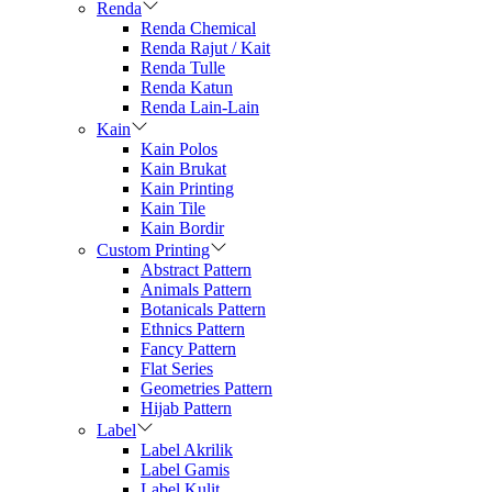
Renda
Renda Chemical
Renda Rajut / Kait
Renda Tulle
Renda Katun
Renda Lain-Lain
Kain
Kain Polos
Kain Brukat
Kain Printing
Kain Tile
Kain Bordir
Custom Printing
Abstract Pattern
Animals Pattern
Botanicals Pattern
Ethnics Pattern
Fancy Pattern
Flat Series
Geometries Pattern
Hijab Pattern
Label
Label Akrilik
Label Gamis
Label Kulit