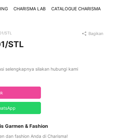
ING
CHARISMA LAB
CATALOGUE CHARISMA
01/STL
Bagikan
01/STL
asi selengkapnya silakan hubungi kami
uk
hatsApp
is Garmen & Fashion
n dan fashion Anda di Charisma!