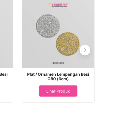
Besi
Plat / Ornamen Lempengan Besi
Plat / Or
C80 (6cm)
Lihat Produk