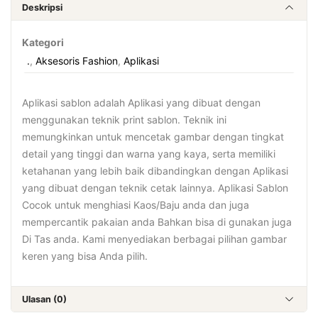
Deskripsi
Kategori
.
,
Aksesoris Fashion
,
Aplikasi
Aplikasi sablon adalah Aplikasi yang dibuat dengan
menggunakan teknik print sablon. Teknik ini
memungkinkan untuk mencetak gambar dengan tingkat
detail yang tinggi dan warna yang kaya, serta memiliki
ketahanan yang lebih baik dibandingkan dengan Aplikasi
yang dibuat dengan teknik cetak lainnya. Aplikasi Sablon
Cocok untuk menghiasi Kaos/Baju anda dan juga
mempercantik pakaian anda Bahkan bisa di gunakan juga
Di Tas anda. Kami menyediakan berbagai pilihan gambar
keren yang bisa Anda pilih.
Ulasan (0)