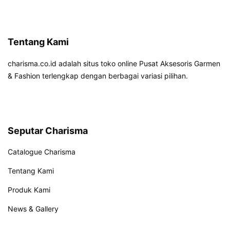
Tentang Kami
charisma.co.id adalah situs toko online Pusat Aksesoris Garmen
& Fashion terlengkap dengan berbagai variasi pilihan.
Seputar Charisma
Catalogue Charisma
Tentang Kami
Produk Kami
News & Gallery