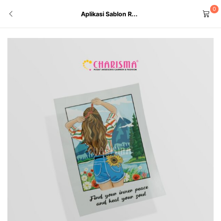
0
Aplikasi Sablon R...