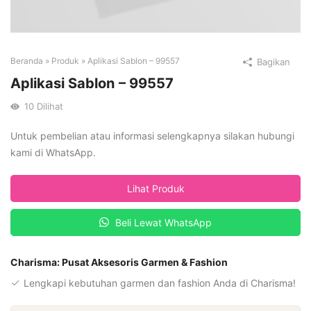
Beranda
»
Produk
»
Aplikasi Sablon – 99557
Bagikan
Aplikasi Sablon – 99557
10
Dilihat
Untuk pembelian atau informasi selengkapnya silakan hubungi
kami di WhatsApp.
Lihat Produk
Beli Lewat WhatsApp
Charisma: Pusat Aksesoris Garmen & Fashion
Lengkapi kebutuhan garmen dan fashion Anda di Charisma!