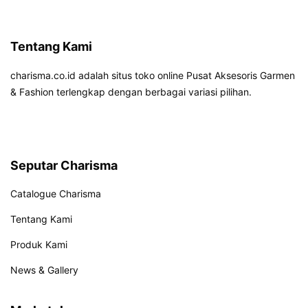
Tentang Kami
charisma.co.id adalah situs toko online Pusat Aksesoris Garmen
& Fashion terlengkap dengan berbagai variasi pilihan.
Seputar Charisma
Catalogue Charisma
Tentang Kami
Produk Kami
News & Gallery