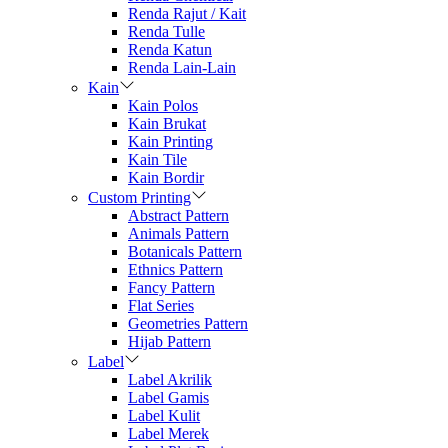
Renda Rajut / Kait
Renda Tulle
Renda Katun
Renda Lain-Lain
Kain
Kain Polos
Kain Brukat
Kain Printing
Kain Tile
Kain Bordir
Custom Printing
Abstract Pattern
Animals Pattern
Botanicals Pattern
Ethnics Pattern
Fancy Pattern
Flat Series
Geometries Pattern
Hijab Pattern
Label
Label Akrilik
Label Gamis
Label Kulit
Label Merek