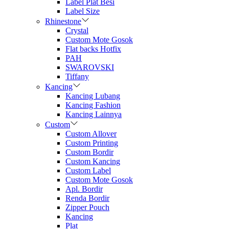
Label Plat Besi
Label Size
Rhinestone
Crystal
Custom Mote Gosok
Flat backs Hotfix
PAH
SWAROVSKI
Tiffany
Kancing
Kancing Lubang
Kancing Fashion
Kancing Lainnya
Custom
Custom Allover
Custom Printing
Custom Bordir
Custom Kancing
Custom Label
Custom Mote Gosok
Apl. Bordir
Renda Bordir
Zipper Pouch
Kancing
Plat