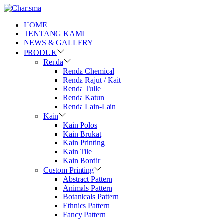
HOME
TENTANG KAMI
NEWS & GALLERY
PRODUK
Renda
Renda Chemical
Renda Rajut / Kait
Renda Tulle
Renda Katun
Renda Lain-Lain
Kain
Kain Polos
Kain Brukat
Kain Printing
Kain Tile
Kain Bordir
Custom Printing
Abstract Pattern
Animals Pattern
Botanicals Pattern
Ethnics Pattern
Fancy Pattern