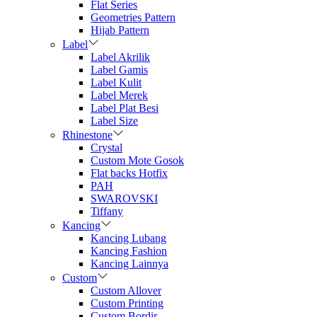
Flat Series
Geometries Pattern
Hijab Pattern
Label
Label Akrilik
Label Gamis
Label Kulit
Label Merek
Label Plat Besi
Label Size
Rhinestone
Crystal
Custom Mote Gosok
Flat backs Hotfix
PAH
SWAROVSKI
Tiffany
Kancing
Kancing Lubang
Kancing Fashion
Kancing Lainnya
Custom
Custom Allover
Custom Printing
Custom Bordir