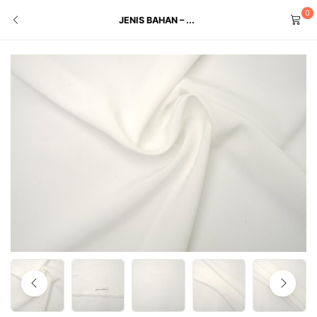
0
JENIS BAHAN – ...