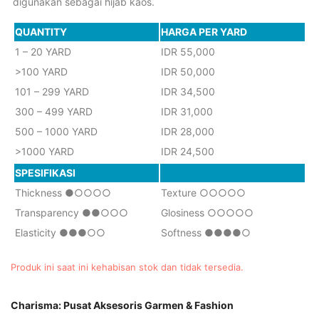
digunakan sebagai hijab kaos.
QUANTITY
HARGA PER YARD
1 – 20 YARD
IDR 55,000
>100 YARD
IDR 50,000
101 – 299 YARD
IDR 34,500
300 – 499 YARD
IDR 31,000
500 – 1000 YARD
IDR 28,000
>1000 YARD
IDR 24,500
SPESIFIKASI
Thickness
●
○○○○
Texture
○
○
○
○
○
Transparency
●
●
○○○
Glosiness
○
○
○
○
○
Elasticity
●
●
●
○
○
Softness
●
●●●
○
Produk ini saat ini kehabisan stok dan tidak tersedia.
Charisma: Pusat Aksesoris Garmen & Fashion