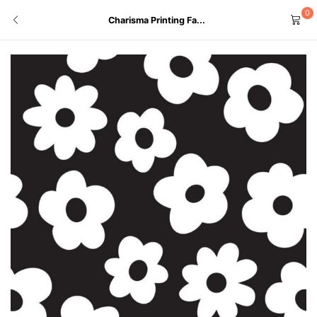
0
Charisma Printing Fa...