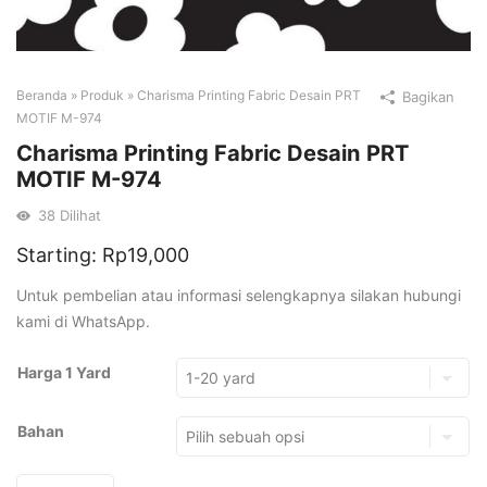
Beranda
»
Produk
»
Charisma Printing Fabric Desain PRT
Bagikan
MOTIF M-974
Charisma Printing Fabric Desain PRT
MOTIF M-974
38
Dilihat
Starting:
Rp
19,000
Untuk pembelian atau informasi selengkapnya silakan hubungi
kami di WhatsApp.
Harga 1 Yard
Bahan
Kuantitas