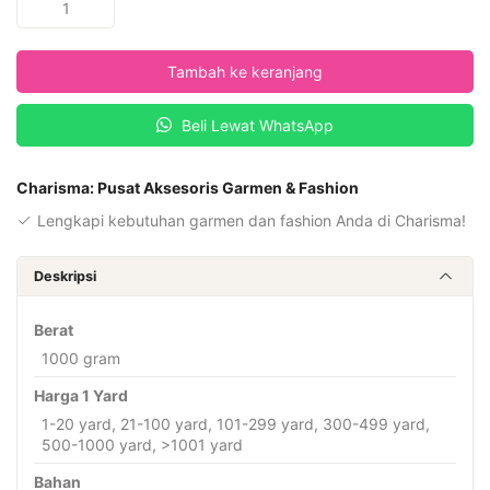
Charisma
Printing
Tambah ke keranjang
Fabric
Desain
Beli Lewat WhatsApp
PRT
MOTIF
M-
Charisma: Pusat Aksesoris Garmen & Fashion
974
Lengkapi kebutuhan garmen dan fashion Anda di Charisma!
Deskripsi
Berat
1000 gram
Harga 1 Yard
1-20 yard, 21-100 yard, 101-299 yard, 300-499 yard,
500-1000 yard, >1001 yard
Bahan