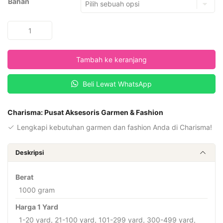
Bahan
Kuantitas
Charisma
Printing
Tambah ke keranjang
Fabric
Desain
Beli Lewat WhatsApp
PRT
MOTIF
M-
Charisma: Pusat Aksesoris Garmen & Fashion
784
Lengkapi kebutuhan garmen dan fashion Anda di Charisma!
Deskripsi
Berat
1000 gram
Harga 1 Yard
1-20 yard, 21-100 yard, 101-299 yard, 300-499 yard,