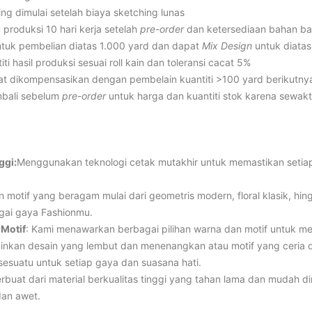
ng dimulai setelah biaya sketching lunas
 produksi 10 hari kerja setelah
pre-order
dan ketersediaan bahan b
tuk pembelian diatas 1.000 yard dan dapat
Mix Design
untuk diata
iti hasil produksi sesuai roll kain dan toleransi cacat 5%
t dikompensasikan dengan pembelain kuantiti >100 yard berikutny
mbali sebelum
pre-order
untuk harga dan kuantiti stok karena sewak
ggi:
Menggunakan teknologi cetak mutakhir untuk memastikan setiap d
an motif yang beragam mulai dari geometris modern, floral klasik, hing
gai gaya Fashionmu.
 Motif
: Kami menawarkan berbagai pilihan warna dan motif untuk m
inkan desain yang lembut dan menenangkan atau motif yang ceria 
i sesuatu untuk setiap gaya dan suasana hati.
rbuat dari material berkualitas tinggi yang tahan lama dan mudah d
dan awet.