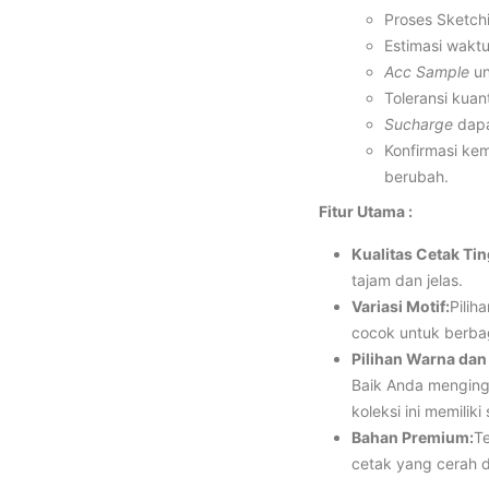
Proses Sketchi
Estimasi waktu
Acc Sample
un
Toleransi kuant
Sucharge
dapa
Konfirmasi ke
berubah.
Fitur Utama :
Kualitas Cetak Tin
tajam dan jelas.
Variasi Motif:
Pilih
cocok untuk berba
Pilihan Warna dan
Baik Anda menging
koleksi ini memilik
Bahan Premium:
Te
cetak yang cerah 