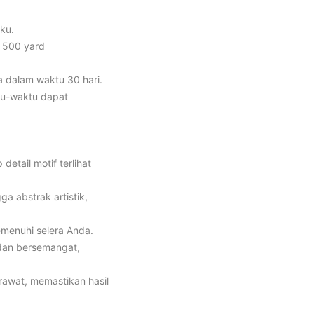
aku.
s 500 yard
a dalam waktu 30 hari.
tu-waktu dapat
etail motif terlihat
ga abstrak artistik,
emenuhi selera Anda.
dan bersemangat,
irawat, memastikan hasil