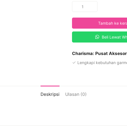
Kuantitas
Charisma
Printing
Tambah ke ker
Fabric
Desain
Beli Lewat W
PRT
MOTIF
M-
Charisma: Pusat Aksesor
515
Lengkapi kebutuhan garme
Deskripsi
Ulasan (0)