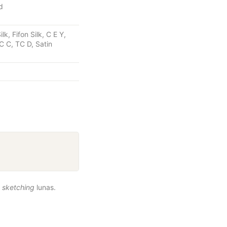
d
k, Fifon Silk, C E Y,
C C, TC D, Satin
n
sketching
lunas.