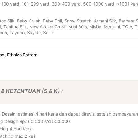
1-100 yard, 101-299 yard, 300-499 yard, 500-1000 yard, >1001 yar
ton Silk, Baby Crush, Baby Doll, Snow Stretch, Armani Silk, Barbara Sil
1, Zanitha Silk, New Azelea Crush, Voal 60's, Misby, Megumi, TC A, T
ach, Tayobo, Skylite, Solite
ing
,
Ethnics Pattern
& KETENTUAN (S & K) :
Desain, estimasi 4 hari kerja dan dapat direvisi setelah pembayara
ng Design Rp.100.000 s/d 500.000
hing 4 Hari Kerja
etching max 2 kali