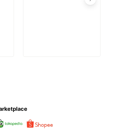
Desain 
Tamb
arketplace