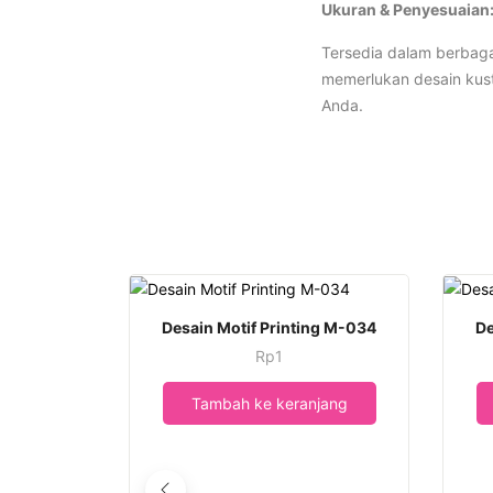
Ukuran & Penyesuaian
Tersedia dalam berbaga
memerlukan desain kust
Anda.
Desain Motif Printing M-034
De
Rp
1
Tambah ke keranjang