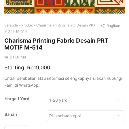
Beranda
»
Produk
»
Charisma Printing Fabric Desain PRT
Bagikan
MOTIF M-514
Charisma Printing Fabric Desain PRT
MOTIF M-514
21
Dilihat
Starting:
Rp
19,000
Untuk pembelian atau informasi selengkapnya silakan hubungi
kami di WhatsApp.
Harga 1 Yard
Bahan
Kuantitas