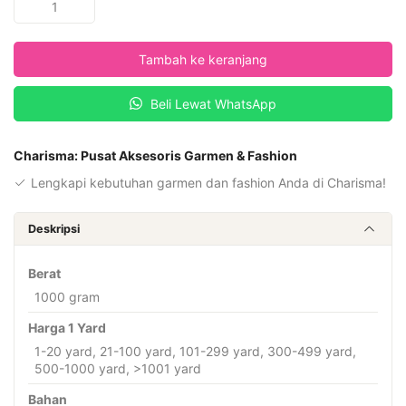
Charisma
Printing
Tambah ke keranjang
Fabric
Desain
Beli Lewat WhatsApp
PRT
MOTIF
M-
Charisma: Pusat Aksesoris Garmen & Fashion
514
Lengkapi kebutuhan garmen dan fashion Anda di Charisma!
Deskripsi
Berat
1000 gram
Harga 1 Yard
1-20 yard, 21-100 yard, 101-299 yard, 300-499 yard,
500-1000 yard, >1001 yard
Bahan