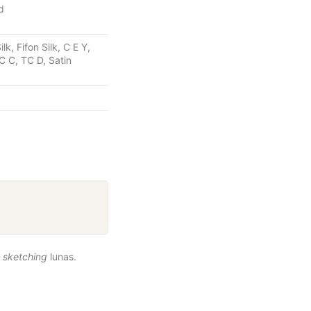
d
k, Fifon Silk, C E Y,
C C, TC D, Satin
n
sketching
lunas.