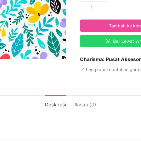
Kuantitas
Charisma
Printing
Tambah ke ker
Fabric
Desain
Beli Lewat W
PRT
MOTIF
M-
Charisma: Pusat Aksesor
291
Lengkapi kebutuhan garme
Deskripsi
Ulasan (0)