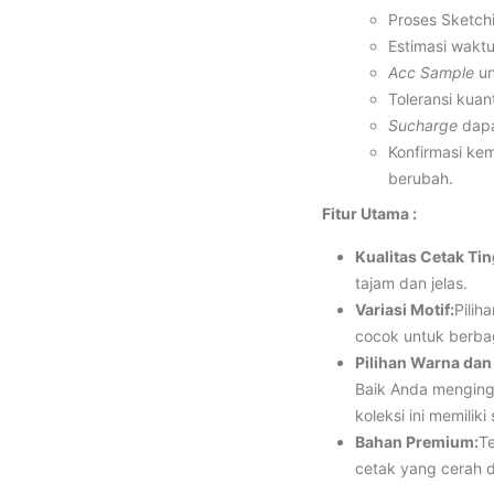
Proses Sketchi
Estimasi waktu
Acc Sample
un
Toleransi kuant
Sucharge
dapa
Konfirmasi ke
berubah.
Fitur Utama :
Kualitas Cetak Tin
tajam dan jelas.
Variasi Motif:
Pilih
cocok untuk berba
Pilihan Warna dan
Baik Anda menging
koleksi ini memilik
Bahan Premium:
Te
cetak yang cerah 