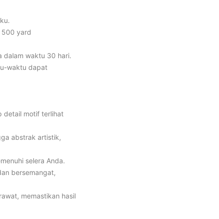
aku.
s 500 yard
a dalam waktu 30 hari.
tu-waktu dapat
etail motif terlihat
ga abstrak artistik,
emenuhi selera Anda.
dan bersemangat,
irawat, memastikan hasil