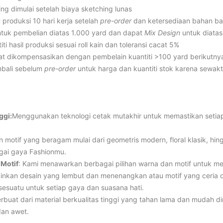
ng dimulai setelah biaya sketching lunas
 produksi 10 hari kerja setelah
pre-order
dan ketersediaan bahan b
tuk pembelian diatas 1.000 yard dan dapat
Mix Design
untuk diata
iti hasil produksi sesuai roll kain dan toleransi cacat 5%
t dikompensasikan dengan pembelain kuantiti >100 yard berikutny
mbali sebelum
pre-order
untuk harga dan kuantiti stok karena sewak
ggi:
Menggunakan teknologi cetak mutakhir untuk memastikan setiap d
an motif yang beragam mulai dari geometris modern, floral klasik, hing
gai gaya Fashionmu.
 Motif
: Kami menawarkan berbagai pilihan warna dan motif untuk m
inkan desain yang lembut dan menenangkan atau motif yang ceria 
i sesuatu untuk setiap gaya dan suasana hati.
rbuat dari material berkualitas tinggi yang tahan lama dan mudah d
dan awet.