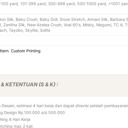
1-100 yard, 101-299 yard, 300-499 yard, 500-1000 yard, >1001 yar
ton Silk, Baby Crush, Baby Doll, Snow Stretch, Armani Silk, Barbara Sil
1, Zanitha Silk, New Azelea Crush, Voal 60's, Misby, Megumi, TC A, T
ach, Tayobo, Skylite, Solite
ttern
,
Custom Printing
& KETENTUAN (S & K) :
Desain, estimasi 4 hari kerja dan dapat direvisi setelah pembayara
ng Design Rp.100.000 s/d 500.000
hing 4 Hari Kerja
etching max 2 kali