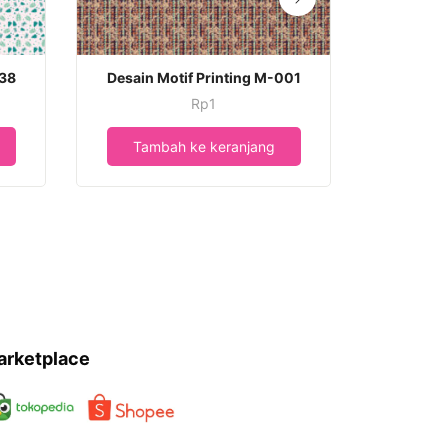
038
Desain Motif Printing M-001
Desain 
Rp
1
Tambah ke keranjang
Tamb
arketplace