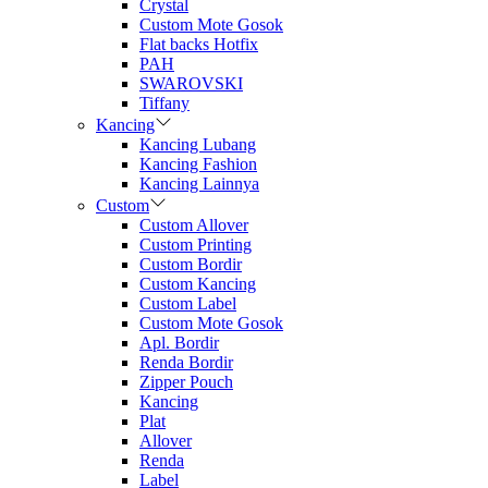
Crystal
Custom Mote Gosok
Flat backs Hotfix
PAH
SWAROVSKI
Tiffany
Kancing
Kancing Lubang
Kancing Fashion
Kancing Lainnya
Custom
Custom Allover
Custom Printing
Custom Bordir
Custom Kancing
Custom Label
Custom Mote Gosok
Apl. Bordir
Renda Bordir
Zipper Pouch
Kancing
Plat
Allover
Renda
Label