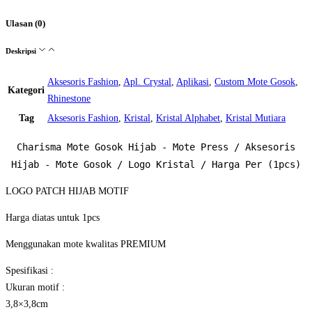
Ulasan (0)
Deskripsi
Aksesoris Fashion
,
Apl. Crystal
,
Aplikasi
,
Custom Mote Gosok
,
Kategori
Rhinestone
Tag
Aksesoris Fashion
,
Kristal
,
Kristal Alphabet
,
Kristal Mutiara
Charisma Mote Gosok Hijab - Mote Press / Aksesoris
Hijab - Mote Gosok / Logo Kristal / Harga Per (1pcs)
LOGO PATCH HIJAB MOTIF
Harga diatas untuk 1pcs
Menggunakan mote kwalitas PREMIUM
Spesifikasi :
Ukuran motif :
3,8×3,8cm