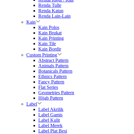
Renda Tulle
Renda Katun
Renda Lain-Lain
Kain
Kain Polos
Kain Brukat
Kain Printing
Kain Tile
Kain Bordir
Custom Printing
Abstract Pattern
Animals Pattern
Botanicals Pattern
Ethnics Pattern
Fancy Pattern
Flat Series
Geometries Pattern
Hijab Pattern
Label
Label Akrilik
Label Gamis
Label Kulit
Label Merek
Label Plat Besi