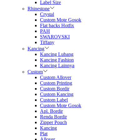
Label Size
Rhinestone
Crystal
Custom Mote Gosok
Flat backs Hotfix
PAH
SWAROVSKI
Tiffany
Kancing
Kancing Lubang
Kancing Fashion
Kancing Lainnya
Custom
Custom Allover
Custom Printing
Custom Bordir
Custom Kancing
Custom Label
Custom Mote Gosok
Apl. Bordir
Renda Bordir
Zipper Pouch
Kancing
Plat
Allover