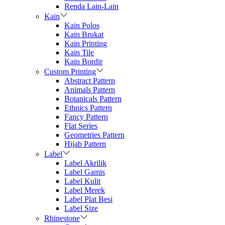
Renda Lain-Lain
Kain
Kain Polos
Kain Brukat
Kain Printing
Kain Tile
Kain Bordir
Custom Printing
Abstract Pattern
Animals Pattern
Botanicals Pattern
Ethnics Pattern
Fancy Pattern
Flat Series
Geometries Pattern
Hijab Pattern
Label
Label Akrilik
Label Gamis
Label Kulit
Label Merek
Label Plat Besi
Label Size
Rhinestone