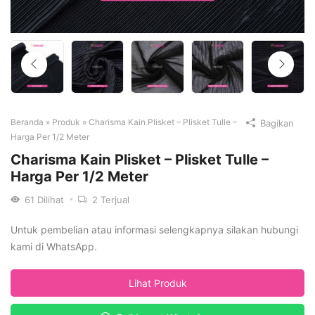
Beranda
»
Produk
»
Charisma Kain Plisket – Plisket Tulle –
Bagikan
Harga Per 1/2 Meter
Charisma Kain Plisket – Plisket Tulle –
Harga Per 1/2 Meter
61
Dilihat
2
Terjual
Untuk pembelian atau informasi selengkapnya silakan hubungi
kami di WhatsApp.
Lihat Produk