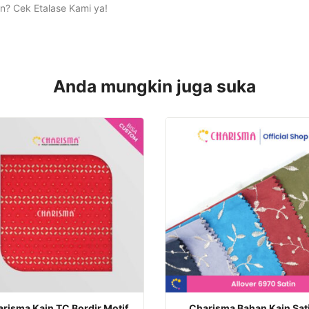
n? Cek Etalase Kami ya!
Anda mungkin juga suka
risma Kain TC Bordir Motif
Charisma Bahan Kain Sat