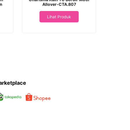
in
Allover-CTA.807
Al
Lihat Produk
arketplace