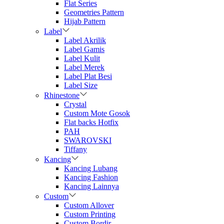
Flat Series
Geometries Pattern
Hijab Pattern
Label
Label Akrilik
Label Gamis
Label Kulit
Label Merek
Label Plat Besi
Label Size
Rhinestone
Crystal
Custom Mote Gosok
Flat backs Hotfix
PAH
SWAROVSKI
Tiffany
Kancing
Kancing Lubang
Kancing Fashion
Kancing Lainnya
Custom
Custom Allover
Custom Printing
Custom Bordir