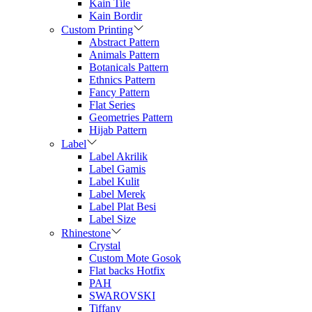
Kain Tile
Kain Bordir
Custom Printing
Abstract Pattern
Animals Pattern
Botanicals Pattern
Ethnics Pattern
Fancy Pattern
Flat Series
Geometries Pattern
Hijab Pattern
Label
Label Akrilik
Label Gamis
Label Kulit
Label Merek
Label Plat Besi
Label Size
Rhinestone
Crystal
Custom Mote Gosok
Flat backs Hotfix
PAH
SWAROVSKI
Tiffany