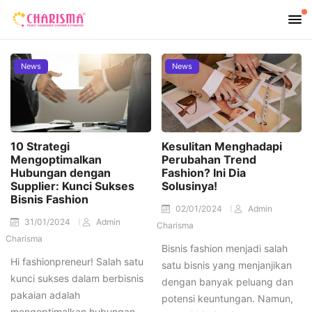
News
News
10 Strategi
Kesulitan Menghadapi
Mengoptimalkan
Perubahan Trend
Hubungan dengan
Fashion? Ini Dia
Supplier: Kunci Sukses
Solusinya!
Bisnis Fashion
02/01/2024
Admin
31/01/2024
Admin
Charisma
Charisma
Bisnis fashion menjadi salah
Hi fashionpreneur! Salah satu
satu bisnis yang menjanjikan
kunci sukses dalam berbisnis
dengan banyak peluang dan
pakaian adalah
potensi keuntungan. Namun,
mengoptimalkan hubungan