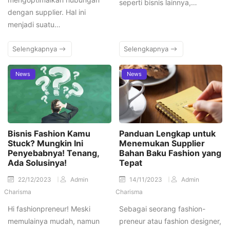
seperti bisnis lainnya,…
dengan supplier. Hal ini
menjadi suatu…
Selengkapnya
Selengkapnya
News
News
Bisnis Fashion Kamu
Panduan Lengkap untuk
Stuck? Mungkin Ini
Menemukan Supplier
Penyebabnya! Tenang,
Bahan Baku Fashion yang
Ada Solusinya!
Tepat
22/12/2023
Admin
14/11/2023
Admin
Charisma
Charisma
Hi fashionpreneur! Meski
Sebagai seorang fashion-
memulainya mudah, namun
preneur atau fashion designer,