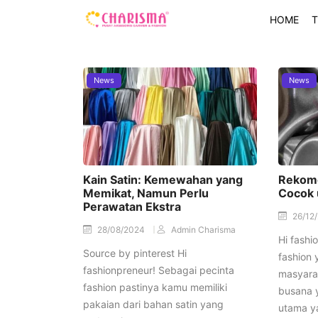
HOME
T
News
News
Kain Satin: Kemewahan yang
Rekom
Memikat, Namun Perlu
Cocok 
Perawatan Ekstra
26/12
28/08/2024
Admin Charisma
Hi fashi
Source by pinterest Hi
fashion
fashionpreneur! Sebagai pecinta
masyara
fashion pastinya kamu memiliki
busana y
pakaian dari bahan satin yang
utama 