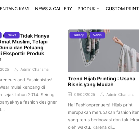
ENTANG KAMI
NEWS & GALLERY
PRODUK
CUSTOM PRINT
 Wear : Tidak Hanya
News
Gallery
News
Umat Muslim, Tetapi
Dunia dan Peluang
i Eksportir Produk
n
/2025
Admin Charisma
Trend Hijab Printing : Usaha
reneurs and Fashionistas!
Bisnis yang Mudah
Wear mulai kencang di
a sejak tahun 2014. Seiring
06/02/2025
Admin Charisma
banyaknya fashion designer
Hai Fashionprenuers! Hijab print
t…
merupakan merupakan fashion ite
yang terus berinovasi dan tak lek
oleh waktu. Karena di…