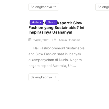
Selengkapnya
Seleng
Ingin Menjadi Eksportir Slow
Gallery
News
Fashion yang Sustainable? Ini
Inspirasinya Usahanya!
24/01/2025
Admin Charisma
Hai Fashionpreneur! Sustainable
and Slow Fashion saat ini banyak
dikampanyekan di Dunia. Negara-
negara seperti Australia, Uni…
Selengkapnya