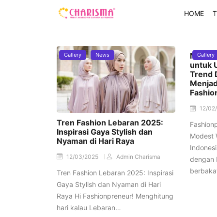
HOME
T
Modest
Gallery
News
Gallery
untuk 
Trend 
Menjad
Fashio
12/02
Tren Fashion Lebaran 2025:
Fashionp
Inspirasi Gaya Stylish dan
Modest 
Nyaman di Hari Raya
Indonesi
12/03/2025
Admin Charisma
dengan 
berbaka
Tren Fashion Lebaran 2025: Inspirasi
Gaya Stylish dan Nyaman di Hari
Raya Hi Fashionpreneur! Menghitung
hari kalau Lebaran…