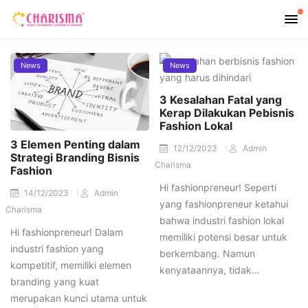
News
News
3 Kesalahan Fatal yang
Kerap Dilakukan Pebisnis
Fashion Lokal
3 Elemen Penting dalam
12/12/2023
Admin
Strategi Branding Bisnis
Charisma
Fashion
Hi fashionpreneur! Seperti
14/12/2023
Admin
yang fashionpreneur ketahui
Charisma
bahwa industri fashion lokal
Hi fashionpreneur! Dalam
memiliki potensi besar untuk
industri fashion yang
berkembang. Namun
kompetitif, memiliki elemen
kenyataannya, tidak…
branding yang kuat
merupakan kunci utama untuk